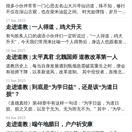
清元始天尊、上清灵宝天尊和太清道德天尊，其中又以元始天
好，“县官不如现管”，城隍尊神既是“县官”更是“现管”。 正如
很多小伙伴常常一门心思去名山大川寻仙访道，殊不知，修行
尊为最高神。 排在三清天尊后面的是玉皇大帝，也尊其为玉
一副脍炙人口的楹联写道：“善恶到头皆有报，是非结底自分
不仅在深山古观，也在柴米油盐之间。 时光如弹指，岁月一
皇大天尊，玉皇掌管三界十方、四生六道的一切阴阳祸福，是
明”，作为一位监察阴阳二界，掌管承负报应的道教神祗，城
挥间。 人到中年就是一场修行。 人到中年，上有老下有小，
17 Jun 2025
众神之王，在道教神阶中修为境界不是最高，但是神权最大。
隍尊神在冥冥中守护着每个人、每座城、每个故事… 正由于道
工作、家庭和生活虽然日益安稳，但时代在前进，年轻人越来
走进道教 | 一人得道，鸡犬升天
此外道教还有化身三界、救苦救难的太乙救苦天尊以及雷部雷
教城隍信仰深深植根于民众百姓之间，故即便几经波折，各地
越多，而我们却越来越拘谨小心，变得生机不再，就连原本茁
祖九天应元雷声普化天尊等等。 “帝君”是道教神仙的一种尊
城隍庙也多香火不断，延续至今。 由于管理范围广、管理人
壮成长的根根青丝，都明显出现了下岗再就业的趋势。 日益
有句脍炙人口的成语小伙伴们一定听说过，“一人得道，鸡犬
号，很多天仙真圣也可以被称为帝君，他们的神职常在真君之
口数量多…城隍尊神同样有自己的一套管理班子，也就是自己
发福好像事业有成的中年人们，并不比年轻人轻松到哪里去。
升天”，今天我们常用来比喻一个人得势后，身边人也跟着发
上。 但一些帝君有时也会被称为天尊，
的下属，那么，城隍尊神的下属都有谁呢？ 今天就以我们庙
或许唯一好些的，便是豁达的心境。 中年人渐渐学会明辨是
迹，意含讽刺。 但这个成语最初并无此义，仅仅是字面含
16 Jun 2025
为例简单聊聊。 首先便是两位判官老爷，分为文武判官，文
非。 中年的你我，走过了那么多的路，经历了那么多的事，
义，即一个人得道成仙后，他家里的鸡和狗也能跟着一起飞升
走进道教 | 太平真君 北魏国师 道教改革第一人
判官的职务相当等于旧时衙门里的左典史，手握生死簿，调查
也见识过形形色色的人和事，如果不是童心未泯，大多有了明
上天。 这句成语的由来和道教许逊祖师有关。 许逊，字敬
人们的善恶及寿夭，执行各司的的判文或检阅记录，而武判官
辨是非的能力。 同时也明白了，生活里聪明人会做到与良师
之，江西南昌县人。得道成仙之前在西晋太康年间曾出任过四
道教历史上，每当自身发展遇到瓶颈急需破茧重生之时，便会
则是相当于右典史，对于恶行业已判明者，举笔执行刑罚。
益友结交，亲君子远小人，三五朋友闲聊时，每人的看法都不
川旌阳县令，所以，许祖也被称为许旌阳，由于许祖精于水利
有祖师下降，以革新道风，改革道制。 其中佼佼者，首推北
其次便是日游、夜巡二神，负责日夜监察人间，以及一众衙役
一样，说出来的话是对是错，都有了自己的辨别能力，夸你
和医术，传说中斩蛟龙除邪瘟，消除水患，又长期为官清廉，
魏高道寇谦之。 寇谦之祖师，字辅真，（公元 365—448
11 Jun 2025
等差
的，不能听着舒服就喜欢，数落你的，也不能因心生反感就避
自然受到当地百姓的爱戴。 后来由于时局不稳，战乱四起，
年）北魏著名道士，道教改革家，上谷昌平（今属北京）人。
走进道教 | 到底是“为学日益”，还是该“为道日
而远之。 中年人更要明白滴水之恩涌泉相报。 人生很短，没
许祖便辞官一心修行，创立了道教净明派，被尊为净明派祖
道教自张道陵天师于东汉正式创立后，历经三国、魏晋数百年
损”？
有谁能一帆风顺。 一路走来，免不了磕磕碰碰，经历挫折困
师。 在许祖道寿一百三十六岁时，也就是东晋宁康二年（374
间，在组织形式、教理教义以及社会影响上，均有很大的发展
苦，要感谢生命中每一个向你伸出援手的人，淡看世事去如
年）八月初一日，全家四十二口人，连同院里的鸡和狗，一同
和提高。但同时也出现诸多不利于发展的因素，例如：有以道
《道德真经》第48章中有这样一句话：“为学日益，为道日
烟，铭记恩情存如血。 没有任何帮助是理所当然，生活的低
拔宅飞升成仙，世人尊奉他为“许仙”。 据传，有趣的是他有一
教名义组织农民起义者；有以道教名义骗人敛财者；更有以借
损。损之又损，以至于无为。无为而无不为。” 其中，“为学日
谷
个仆人叫许大，当日外出买米没有在家里，在听闻许祖飞升后
口修炼者，进行所谓的男女阴阳和修等等。 鉴于当时道教的
益，为道日损”是道祖太上对“学习知识”与“修道实践”两种不同
慌忙赶回，结果许祖他们已升到半空。许大哀泣希望一起同
04 Jun 2025
鱼龙混杂及现状，著名道士寇谦之率先打出清整、改革道教的
路径的深刻对比。虽然只有八个字，但内涵极为丰富，体现了
走进道教 | 端午地腊日，户户祈安康
去，许祖便告诉他机缘还没有到。惹得百姓们都笑许大说，连
旗帜。 他在太武帝的大力支持下，采取了一系列革新和改
道教文化中关于认知方式、修行态度和人生智慧的核心理念。
家里的鸡犬都比他福气大。 许祖拔宅飞升后，成为道教四大
造。这些改革主要有以下几个方面： 一、整顿健全道教组