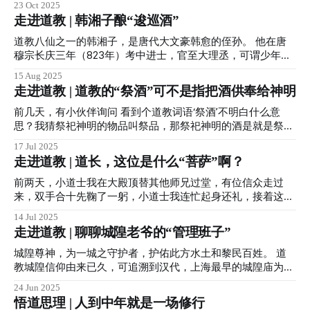
23 Oct 2025
翻开拉杆箱，又看了看床底...秋天到底在哪呢？ 明明就是一秒
走进道教 | 韩湘子酿“逡巡酒”
入冬... 算了，还是说回霜降吧。 霜降 ·一候豺乃祭兽 ·二候草
木黄落 ·三候蜇虫咸俯 霜降时节，万物毕成，毕入于戌，阳下
道教八仙之一的韩湘子，是唐代大文豪韩愈的侄孙。 他在唐
入地，阴气始凝，天气渐寒始于霜降。 此时，南北方天气都
穆宗长庆三年（823年）考中进士，官至大理丞，可谓少年得
逐渐变冷，不注意保暖的话会引发身体出现多种状况，因此霜
志。 韩愈被贬潮州时，曾两次赋诗赠予韩湘子，分别是《左
15 Aug 2025
降时分养生保健十分重要。 很多朋友在气温下降后，由于局
迁至蓝关示侄孙湘》和《宿曾江口示侄孙湘》，足见二人情谊
走进道教 | 道教的“祭酒”可不是指把酒供奉给神明
部保暖不当或人体未适应寒冷等原因，经常会诱发慢性胃
深厚。 尽管韩湘子在官场春风得意，但他自幼便对道家思想
病、"老寒腿"等疾病。 而且，秋末时节，空气干燥，也是呼吸
心生向往。 最终，他拜入纯阳祖师吕洞宾门下，专心修炼道
前几天，有小伙伴询问 看到个道教词语‘祭酒’不明白什么意
道疾病的高发期，可以时常搓揉鼻翼两侧的迎香穴，多练练道
法，成为“八仙”中的一员。 传说韩湘子拥有“能造逡巡酒，能
思？我猜祭祀神明的物品叫祭品，那祭祀神明的酒是就是祭酒
家六字吐纳功法中的"呬"字功等，都有助于我们预防呼吸道疾
命花立开”的神奇仙术，在古城西安至今仍流传着许多关于他
了吧？ 这位小伙伴理解的不能说是谬之千里，只能说是南辕
17 Jul 2025
病。 那么该如何练习呢？
的仙迹与传说。 西安的街道犹如棋盘，东西南北纵横交错，
北辙大错特错... 祖天师张道陵于东汉顺帝时创立道教后，为了
走进道教 | 道长，这位是什么“菩萨”啊？
井然有序。 然而，位于古城中心的湘子庙街却与众不同，斜
便于管理和教化民众，遂设立了“二十四治”。 “二十四治”，
向西南延伸；而旁边的德福巷则走向西北。这一切都源于先有
即：在所辖教区分设的二十四个活动地域，也如现在的城市、
前两天，小道士我在大殿顶替其他师兄过堂，有位信众走过
湘子庙，人们为避让庙宇而形成的独特街巷布局。德福巷的名
地区划分。当时负责这一教区的最高首领，就称为“祭酒”。
来，双手合十先鞠了一躬，小道士我连忙起身还礼，接着这位
字也由此而来——“仰德而获福”，即仰慕韩湘子之德行，故称
“祭酒”，有向教民讲解“道教”教义的义务，有处理“违犯教规”
信众手指霍光老爷问：道长，这位是什么菩萨啊？ 一番解释
14 Jul 2025
“德福巷”。 那么，韩湘子究竟做了哪些善举，赢得了西安市民
的教民的权利，同时还要主持宗教活动（即宗教仪式）等。
后，这位朋友幡然醒悟。 其实类似问题已经不是第一次碰
走进道教 | 聊聊城隍老爷的“管理班子”
的敬仰呢？ 原来，古代西安的井水大多苦涩难饮，城内的用
历史上，著名的“祭酒”有许多，如“书圣”王羲之，“田园隐士”
到。 实际上，道教神明并不以菩萨称呼，而是有很多自己的
水主要依靠由“八水”引出的漕渠、清明渠、
陶渊明等。 由于道教信仰历来提倡万物玄同，具有早期男女
称谓，如“天尊、帝君、真君、星君、元君”等等，而且这些称
城隍尊神，为一城之守护者，护佑此方水土和黎民百姓。 道
平等思想，“祭酒”中也不乏女性。 茅山上清派祖师魏华存魏夫
谓都有特殊的含义。 “天尊”是道教神仙体系里对地位最高神明
教城隍信仰由来已久，可追溯到汉代，上海最早的城隍庙为宋
人便是女性“祭酒”中的佼佼者，也是有史料记载的第一位女“祭
的一种尊称，极道之尊，至尊至极，故名天尊。 道教最高尊
时兴建，到明代，道教发展迅速，城隍信仰更是得到了统治者
24 Jun 2025
酒”。 魏夫人，
神是三清天尊，由先天之炁化生而来，代表大道本源。又被称
的大力推广，朱元璋便曾经下诏令要求全国各地每处每城均兴
悟道思理 | 人到中年就是一场修行
为“虚无自然大罗三清三境三宝天尊”，这三位尊神分别是：玉
建城隍庙，供奉城隍尊神，城隍信仰自此大兴。 俗话说的