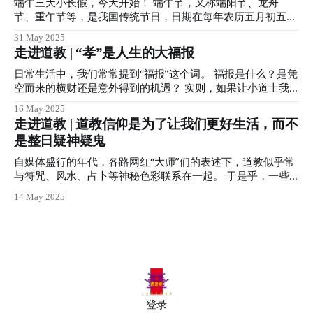
“为学日益”，即追求学问的人，每天都在积累新知识，知识越
端午三天小长假，今天开始！ 端午节，又称端阳节、龙舟
天师之一，在很多道教庙观中都有供奉。 许祖所创的道教净
织，取消“祭酒”父业子承的世袭制，也就是说取消教内干部内
来越丰富。 这是指世俗的学习过程，强调的是外在知识的积
节、重午节等，是我国传统节日，日期在每年农历五月初五，
明派，在我
部接班，实行能者上、平者让、庸者退； 二、规范并充实教
累。比如我们读书、考试、科研等，都需要不断学习新的内
是集拜神祭祖、祈福辟邪、欢庆娱乐和饮食为一体的重要民俗
31 May 2025
义，除去男女合气之术等； 三、制定道教戒律，
容，与时俱进，才能进步。 “为道日损”，即修道的人，每天都
节日。 道教信仰中，端午节同样重要，为三元五腊中的地腊
走进道教 | “孝”是人生的大福报
在减少自己的欲望、执着和人为造作。 这代表了一种内在减
日。 什么是三元五腊呢？ 所谓三元，据道经《赤松子章历卷
法的修行方式。不是向外去追，而是向内去舍；不是增加知
二》记载：三元日，正月十五日上元；七月十五日中元；十月
日常生活中，我们常常提到“福报”这个词。 福报是什么？是凭
识，而是去除杂念、放下执著，回归本真。 “为学”就像往一个
十五日下元。 细心的小伙伴们一定发现，三元日分别对应的
空而来的横财还是意外得到的机遇？ 实则，如果让小道士我
箱子里装东西，每天都装一点，箱子会越来越满。 “为道”就像
民俗节日就是元宵节、中元节和下元节。 三元日又为道教神
来说，福报并非仅指外在的荣华富贵，更应该是内在的平安喜
16 May 2025
清理这个箱子，每天都拿掉一些不必要的东西，直到只剩最本
仙三官大帝的生日。 其中，正月十五上元日为上元一品天官
乐、家庭和睦和心性清静。 道教信仰倡导“道法自然、天人合
走进道教 | 道教信仰是为了让我们更好生活，而不
质的东西。
赐福紫微大帝圣诞，天官赐福，发展为如今元宵节的众多喜庆
一、积善之家必有余庆”等等，尤其重视“孝道”与“德行”，孝为
是整日疑神疑鬼
习俗。 七月十五日为中元二品地官赦罪清虚大帝圣诞，民间
百善之首，是体道修德的根本之一。 所以说，“孝是人生的大
又称中元节、七月半等，也因地官所管辖为地府，这一天便以
福报”。 “孝”是道教最根本的德行之一 《太上感应篇》中写
自媒体盛行的年代，各路网红“大师”们的表述下，道教似乎常
考校鬼众、地官赦罪为主，民间也于此时普遍进行祭祀祖先的
道：“忠孝为诸善之本，违之者天地不容。” 即忠于国家、孝顺
与符咒、风水、占卜等神秘色彩联系在一起。 于是乎，一些
活动，是中国民间最大的“鬼节”。 十月十五日为下元三品解厄
父母，是所有善行中最基础的美德；违背这些原则的人，连天
人打着“信道”的旗号，却把信仰变成了算计命运的工具；他们
水官洞阴大帝解厄之辰，在这一天，信众多祈求水官排忧解
14 May 2025
地都不会容忍。 在道教修行体系中，一个人若不能孝顺父
不去修身养性，反而天天担心所谓各种禁忌，生怕一不留神就
难，本庙借水官大帝恩德，还将此日作为礼谢太岁星君之“谢
母，即使诵经千卷、拜忏万遍，也难以真正得道。 因为“道”不
触了霉头。这种对道教信仰的误解，不仅扭曲了道教的本质，
太岁”日。 而所谓五腊日，在《赤松子章历卷二》
在远方，就在日常生活中。“修身齐家治国平天下”，“不修人
也让原本可以带来平静与智慧的信仰，变成了焦虑和恐惧的源
道，何谈仙道”，先要齐家，才能谈修行。 所以，
头。 其实，真正的道教信仰，并不是让人整天疑神疑鬼，而
是教人如何活得更加自然、从容、有智慧。 道教倡导“道法自
然”，强调的是顺应天时、调和阴阳、清静无为。它不鼓励人
们去干预自然规律，而是倡导一种内省、自律、与万物和谐共
处的生活方式。 正如《道德真经》所言：“人法地，地法天，
登录