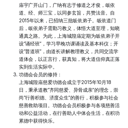
庙宇广开山门，广纳有志于修道之才俊，皈依
道、经、师三宝，以同参玄旨，共赞法音。自
2015年以来，已招纳三批皈依弟子。皈依道门
后，皈依弟子需勤习教义，体悟大道至理，知晓
通真之路。为此，上海城隍庙定期为皈依弟子开
设“诵经班”，学习早晚功课诵读及基本科仪；开
设“普道班”，由道长讲解教理教义，共同交流学
道体会，以正言行，获真知，将大道信仰真正落
实到生活实际中。
功德会会员的修持：
上海城隍庙慈爱功德会成立于2015年10月18
日，秉承道教“齐同慈爱、异骨成亲”的理念，崇
尚“行善积德、济度众生”的善行，积极参与社会
慈善救助项目。功德会会员积极参与各项慈善活
动和公益活动，在行善助人中体会生活，在积功
累德中获得快乐。