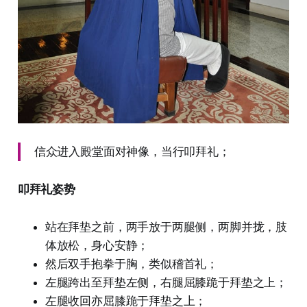
信众进入殿堂面对神像，当行叩拜礼；
叩拜礼姿势
站在拜垫之前，两手放于两腿侧，两脚并拢，肢
体放松，身心安静；
然后双手抱拳于胸，类似稽首礼；
左腿跨出至拜垫左侧，右腿屈膝跪于拜垫之上；
左腿收回亦屈膝跪于拜垫之上；