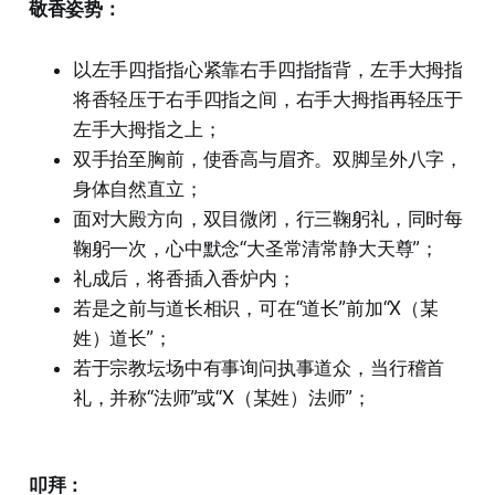
敬香姿势：
以左手四指指心紧靠右手四指指背，左手大拇指
将香轻压于右手四指之间，右手大拇指再轻压于
左手大拇指之上；
双手抬至胸前，使香高与眉齐。双脚呈外八字，
身体自然直立；
面对大殿方向，双目微闭，行三鞠躬礼，同时每
鞠躬一次，心中默念“大圣常清常静大天尊”；
礼成后，将香插入香炉内；
若是之前与道长相识，可在“道长”前加“X（某
姓）道长”；
若于宗教坛场中有事询问执事道众，当行稽首
礼，并称“法师”或“X（某姓）法师”；
叩拜：