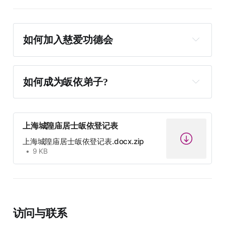
如何加入慈爱功德会
如何成为皈依弟子?
上海城隍庙居士皈依登记表
上海城隍庙居士皈依登记表.docx.zip
9 KB
shchmdg@sina.com
shchmcagdh@163.com
访问与联系