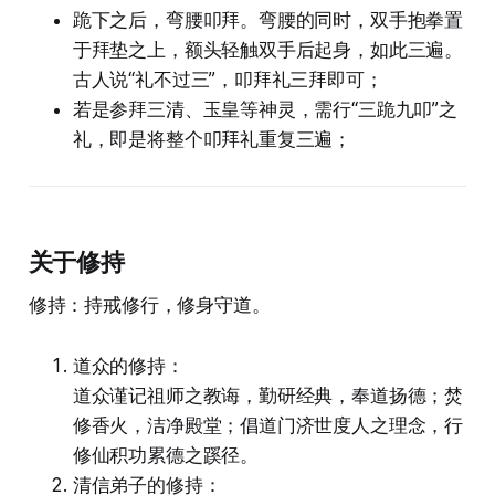
跪下之后，弯腰叩拜。弯腰的同时，双手抱拳置
于拜垫之上，额头轻触双手后起身，如此三遍。
古人说“礼不过三”，叩拜礼三拜即可；
若是参拜三清、玉皇等神灵，需行“三跪九叩”之
礼，即是将整个叩拜礼重复三遍；
关于修持
修持：持戒修行，修身守道。
道众的修持：
道众谨记祖师之教诲，勤研经典，奉道扬德；焚
修香火，洁净殿堂；倡道门济世度人之理念，行
修仙积功累德之蹊径。
清信弟子的修持：