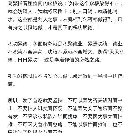
葛繁指着座位间的踏板说：“如果这个踏板放得不正，
就会妨碍人，我就将它摆正；别人口渴，就请他喝
水。这些都是利人之事，从卿相到乞丐都做得到，只
有持之以恒地做，才是真正的积功累德。”
积功累德，字面解释就是积聚德业，累进功绩。德业
不积就不会崇高，功绩不累就不会增大。所谓“天天积
德，日日累功”，这是奉道修仙的必然之路。
积功累德就怕不肯发心去做，或是做到一半就中途停
滞。
所以，发了善愿就要坚持，不可以因为吝啬钱财而中
止，不要怕人讥笑而怀疑，不能因为安于逸乐而不愿
奋发，不应该被私欲牵绊而犹豫，不要因为事大而怕
难，不可因为善小而忽略，不能以事忙而推卸，也不
应该为了矜惜名节而不救。