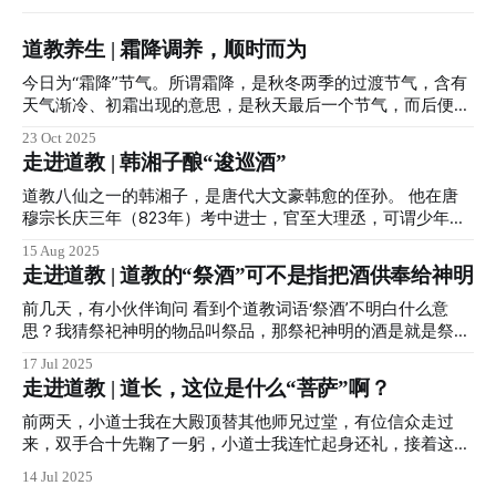
道教养生 | 霜降调养，顺时而为
今日为“霜降”节气。所谓霜降，是秋冬两季的过渡节气，含有
天气渐冷、初霜出现的意思，是秋天最后一个节气，而后便凛
冬将至。 对于在上海的小伙伴们而言，小道士我打开柜门、
23 Oct 2025
翻开拉杆箱，又看了看床底...秋天到底在哪呢？ 明明就是一秒
走进道教 | 韩湘子酿“逡巡酒”
入冬... 算了，还是说回霜降吧。 霜降 ·一候豺乃祭兽 ·二候草
木黄落 ·三候蜇虫咸俯 霜降时节，万物毕成，毕入于戌，阳下
道教八仙之一的韩湘子，是唐代大文豪韩愈的侄孙。 他在唐
入地，阴气始凝，天气渐寒始于霜降。 此时，南北方天气都
穆宗长庆三年（823年）考中进士，官至大理丞，可谓少年得
逐渐变冷，不注意保暖的话会引发身体出现多种状况，因此霜
志。 韩愈被贬潮州时，曾两次赋诗赠予韩湘子，分别是《左
15 Aug 2025
降时分养生保健十分重要。 很多朋友在气温下降后，由于局
迁至蓝关示侄孙湘》和《宿曾江口示侄孙湘》，足见二人情谊
走进道教 | 道教的“祭酒”可不是指把酒供奉给神明
部保暖不当或人体未适应寒冷等原因，经常会诱发慢性胃
深厚。 尽管韩湘子在官场春风得意，但他自幼便对道家思想
病、"老寒腿"等疾病。 而且，秋末时节，空气干燥，也是呼吸
心生向往。 最终，他拜入纯阳祖师吕洞宾门下，专心修炼道
前几天，有小伙伴询问 看到个道教词语‘祭酒’不明白什么意
道疾病的高发期，可以时常搓揉鼻翼两侧的迎香穴，多练练道
法，成为“八仙”中的一员。 传说韩湘子拥有“能造逡巡酒，能
思？我猜祭祀神明的物品叫祭品，那祭祀神明的酒是就是祭酒
家六字吐纳功法中的"呬"字功等，都有助于我们预防呼吸道疾
命花立开”的神奇仙术，在古城西安至今仍流传着许多关于他
了吧？ 这位小伙伴理解的不能说是谬之千里，只能说是南辕
17 Jul 2025
病。 那么该如何练习呢？
的仙迹与传说。 西安的街道犹如棋盘，东西南北纵横交错，
北辙大错特错... 祖天师张道陵于东汉顺帝时创立道教后，为了
走进道教 | 道长，这位是什么“菩萨”啊？
井然有序。 然而，位于古城中心的湘子庙街却与众不同，斜
便于管理和教化民众，遂设立了“二十四治”。 “二十四治”，
向西南延伸；而旁边的德福巷则走向西北。这一切都源于先有
即：在所辖教区分设的二十四个活动地域，也如现在的城市、
前两天，小道士我在大殿顶替其他师兄过堂，有位信众走过
湘子庙，人们为避让庙宇而形成的独特街巷布局。德福巷的名
地区划分。当时负责这一教区的最高首领，就称为“祭酒”。
来，双手合十先鞠了一躬，小道士我连忙起身还礼，接着这位
字也由此而来——“仰德而获福”，即仰慕韩湘子之德行，故称
“祭酒”，有向教民讲解“道教”教义的义务，有处理“违犯教规”
信众手指霍光老爷问：道长，这位是什么菩萨啊？ 一番解释
14 Jul 2025
“德福巷”。 那么，韩湘子究竟做了哪些善举，赢得了西安市民
的教民的权利，同时还要主持宗教活动（即宗教仪式）等。
后，这位朋友幡然醒悟。 其实类似问题已经不是第一次碰