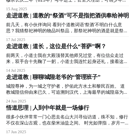
逐渐变冷，不注意保暖的话会引发身体出现多种状况，因此霜
志。 韩愈被贬潮州时，曾两次赋诗赠予韩湘子，分别是《左
15 Aug 2025
降时分养生保健十分重要。 很多朋友在气温下降后，由于局
迁至蓝关示侄孙湘》和《宿曾江口示侄孙湘》，足见二人情谊
走进道教 | 道教的“祭酒”可不是指把酒供奉给神明
部保暖不当或人体未适应寒冷等原因，经常会诱发慢性胃
深厚。 尽管韩湘子在官场春风得意，但他自幼便对道家思想
病、"老寒腿"等疾病。 而且，秋末时节，空气干燥，也是呼吸
心生向往。 最终，他拜入纯阳祖师吕洞宾门下，专心修炼道
前几天，有小伙伴询问 看到个道教词语‘祭酒’不明白什么意
道疾病的高发期，可以时常搓揉鼻翼两侧的迎香穴，多练练道
法，成为“八仙”中的一员。 传说韩湘子拥有“能造逡巡酒，能
思？我猜祭祀神明的物品叫祭品，那祭祀神明的酒是就是祭酒
家六字吐纳功法中的"呬"字功等，都有助于我们预防呼吸道疾
命花立开”的神奇仙术，在古城西安至今仍流传着许多关于他
了吧？ 这位小伙伴理解的不能说是谬之千里，只能说是南辕
17 Jul 2025
病。 那么该如何练习呢？
的仙迹与传说。 西安的街道犹如棋盘，东西南北纵横交错，
北辙大错特错... 祖天师张道陵于东汉顺帝时创立道教后，为了
走进道教 | 道长，这位是什么“菩萨”啊？
井然有序。 然而，位于古城中心的湘子庙街却与众不同，斜
便于管理和教化民众，遂设立了“二十四治”。 “二十四治”，
向西南延伸；而旁边的德福巷则走向西北。这一切都源于先有
即：在所辖教区分设的二十四个活动地域，也如现在的城市、
前两天，小道士我在大殿顶替其他师兄过堂，有位信众走过
湘子庙，人们为避让庙宇而形成的独特街巷布局。德福巷的名
地区划分。当时负责这一教区的最高首领，就称为“祭酒”。
来，双手合十先鞠了一躬，小道士我连忙起身还礼，接着这位
字也由此而来——“仰德而获福”，即仰慕韩湘子之德行，故称
“祭酒”，有向教民讲解“道教”教义的义务，有处理“违犯教规”
信众手指霍光老爷问：道长，这位是什么菩萨啊？ 一番解释
14 Jul 2025
“德福巷”。 那么，韩湘子究竟做了哪些善举，赢得了西安市民
的教民的权利，同时还要主持宗教活动（即宗教仪式）等。
后，这位朋友幡然醒悟。 其实类似问题已经不是第一次碰
走进道教 | 聊聊城隍老爷的“管理班子”
的敬仰呢？ 原来，古代西安的井水大多苦涩难饮，城内的用
历史上，著名的“祭酒”有许多，如“书圣”王羲之，“田园隐士”
到。 实际上，道教神明并不以菩萨称呼，而是有很多自己的
水主要依靠由“八水”引出的漕渠、清明渠、
陶渊明等。 由于道教信仰历来提倡万物玄同，具有早期男女
称谓，如“天尊、帝君、真君、星君、元君”等等，而且这些称
城隍尊神，为一城之守护者，护佑此方水土和黎民百姓。 道
平等思想，“祭酒”中也不乏女性。 茅山上清派祖师魏华存魏夫
谓都有特殊的含义。 “天尊”是道教神仙体系里对地位最高神明
教城隍信仰由来已久，可追溯到汉代，上海最早的城隍庙为宋
人便是女性“祭酒”中的佼佼者，也是有史料记载的第一位女“祭
的一种尊称，极道之尊，至尊至极，故名天尊。 道教最高尊
时兴建，到明代，道教发展迅速，城隍信仰更是得到了统治者
24 Jun 2025
酒”。 魏夫人，
神是三清天尊，由先天之炁化生而来，代表大道本源。又被称
的大力推广，朱元璋便曾经下诏令要求全国各地每处每城均兴
悟道思理 | 人到中年就是一场修行
为“虚无自然大罗三清三境三宝天尊”，这三位尊神分别是：玉
建城隍庙，供奉城隍尊神，城隍信仰自此大兴。 俗话说的
清元始天尊、上清灵宝天尊和太清道德天尊，其中又以元始天
好，“县官不如现管”，城隍尊神既是“县官”更是“现管”。 正如
很多小伙伴常常一门心思去名山大川寻仙访道，殊不知，修行
尊为最高神。 排在三清天尊后面的是玉皇大帝，也尊其为玉
一副脍炙人口的楹联写道：“善恶到头皆有报，是非结底自分
不仅在深山古观，也在柴米油盐之间。 时光如弹指，岁月一
皇大天尊，玉皇掌管三界十方、四生六道的一切阴阳祸福，是
明”，作为一位监察阴阳二界，掌管承负报应的道教神祗，城
挥间。 人到中年就是一场修行。 人到中年，上有老下有小，
17 Jun 2025
众神之王，在道教神阶中修为境界不是最高，但是神权最大。
隍尊神在冥冥中守护着每个人、每座城、每个故事… 正由于道
工作、家庭和生活虽然日益安稳，但时代在前进，年轻人越来