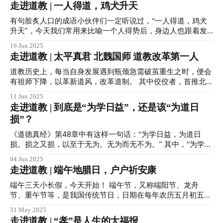
走进道教 | 一人得道，鸡犬升天
此外道教还有化身三界、救苦救难的太乙救苦天尊以及雷部雷
教城隍信仰深深植根于民众百姓之间，故即便几经波折，各地
越多，而我们却越来越拘谨小心，变得生机不再，就连原本茁
祖九天应元雷声普化天尊等等。 “帝君”是道教神仙的一种尊
城隍庙也多香火不断，延续至今。 由于管理范围广、管理人
壮成长的根根青丝，都明显出现了下岗再就业的趋势。 日益
有句脍炙人口的成语小伙伴们一定听说过，“一人得道，鸡犬
号，很多天仙真圣也可以被称为帝君，他们的神职常在真君之
口数量多…城隍尊神同样有自己的一套管理班子，也就是自己
发福好像事业有成的中年人们，并不比年轻人轻松到哪里去。
升天”，今天我们常用来比喻一个人得势后，身边人也跟着发
上。 但一些帝君有时也会被称为天尊，
的下属，那么，城隍尊神的下属都有谁呢？ 今天就以我们庙
或许唯一好些的，便是豁达的心境。 中年人渐渐学会明辨是
迹，意含讽刺。 但这个成语最初并无此义，仅仅是字面含
16 Jun 2025
为例简单聊聊。 首先便是两位判官老爷，分为文武判官，文
非。 中年的你我，走过了那么多的路，经历了那么多的事，
义，即一个人得道成仙后，他家里的鸡和狗也能跟着一起飞升
走进道教 | 太平真君 北魏国师 道教改革第一人
判官的职务相当等于旧时衙门里的左典史，手握生死簿，调查
也见识过形形色色的人和事，如果不是童心未泯，大多有了明
上天。 这句成语的由来和道教许逊祖师有关。 许逊，字敬
人们的善恶及寿夭，执行各司的的判文或检阅记录，而武判官
辨是非的能力。 同时也明白了，生活里聪明人会做到与良师
之，江西南昌县人。得道成仙之前在西晋太康年间曾出任过四
道教历史上，每当自身发展遇到瓶颈急需破茧重生之时，便会
则是相当于右典史，对于恶行业已判明者，举笔执行刑罚。
益友结交，亲君子远小人，三五朋友闲聊时，每人的看法都不
川旌阳县令，所以，许祖也被称为许旌阳，由于许祖精于水利
有祖师下降，以革新道风，改革道制。 其中佼佼者，首推北
其次便是日游、夜巡二神，负责日夜监察人间，以及一众衙役
一样，说出来的话是对是错，都有了自己的辨别能力，夸你
和医术，传说中斩蛟龙除邪瘟，消除水患，又长期为官清廉，
魏高道寇谦之。 寇谦之祖师，字辅真，（公元 365—448
11 Jun 2025
等差
的，不能听着舒服就喜欢，数落你的，也不能因心生反感就避
自然受到当地百姓的爱戴。 后来由于时局不稳，战乱四起，
年）北魏著名道士，道教改革家，上谷昌平（今属北京）人。
走进道教 | 到底是“为学日益”，还是该“为道日
而远之。 中年人更要明白滴水之恩涌泉相报。 人生很短，没
许祖便辞官一心修行，创立了道教净明派，被尊为净明派祖
道教自张道陵天师于东汉正式创立后，历经三国、魏晋数百年
损”？
有谁能一帆风顺。 一路走来，免不了磕磕碰碰，经历挫折困
师。 在许祖道寿一百三十六岁时，也就是东晋宁康二年（374
间，在组织形式、教理教义以及社会影响上，均有很大的发展
苦，要感谢生命中每一个向你伸出援手的人，淡看世事去如
年）八月初一日，全家四十二口人，连同院里的鸡和狗，一同
和提高。但同时也出现诸多不利于发展的因素，例如：有以道
《道德真经》第48章中有这样一句话：“为学日益，为道日
烟，铭记恩情存如血。 没有任何帮助是理所当然，生活的低
拔宅飞升成仙，世人尊奉他为“许仙”。 据传，有趣的是他有一
教名义组织农民起义者；有以道教名义骗人敛财者；更有以借
损。损之又损，以至于无为。无为而无不为。” 其中，“为学日
谷
个仆人叫许大，当日外出买米没有在家里，在听闻许祖飞升后
口修炼者，进行所谓的男女阴阳和修等等。 鉴于当时道教的
益，为道日损”是道祖太上对“学习知识”与“修道实践”两种不同
慌忙赶回，结果许祖他们已升到半空。许大哀泣希望一起同
04 Jun 2025
鱼龙混杂及现状，著名道士寇谦之率先打出清整、改革道教的
路径的深刻对比。虽然只有八个字，但内涵极为丰富，体现了
走进道教 | 端午地腊日，户户祈安康
去，许祖便告诉他机缘还没有到。惹得百姓们都笑许大说，连
旗帜。 他在太武帝的大力支持下，采取了一系列革新和改
道教文化中关于认知方式、修行态度和人生智慧的核心理念。
家里的鸡犬都比他福气大。 许祖拔宅飞升后，成为道教四大
造。这些改革主要有以下几个方面： 一、整顿健全道教组
“为学日益”，即追求学问的人，每天都在积累新知识，知识越
端午三天小长假，今天开始！ 端午节，又称端阳节、龙舟
天师之一，在很多道教庙观中都有供奉。 许祖所创的道教净
织，取消“祭酒”父业子承的世袭制，也就是说取消教内干部内
来越丰富。 这是指世俗的学习过程，强调的是外在知识的积
节、重午节等，是我国传统节日，日期在每年农历五月初五，
明派，在我
部接班，实行能者上、平者让、庸者退； 二、规范并充实教
累。比如我们读书、考试、科研等，都需要不断学习新的内
是集拜神祭祖、祈福辟邪、欢庆娱乐和饮食为一体的重要民俗
31 May 2025
义，除去男女合气之术等； 三、制定道教戒律，
容，与时俱进，才能进步。 “为道日损”，即修道的人，每天都
节日。 道教信仰中，端午节同样重要，为三元五腊中的地腊
走进道教 | “孝”是人生的大福报