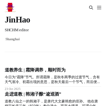
JinHao
SHCHM editor
Shanghai
道教养生 | 霜降调养，顺时而为
今日为“霜降”节气。所谓霜降，是秋冬两季的过渡节气，含有
天气渐冷、初霜出现的意思，是秋天最后一个节气，而后便凛
冬将至。 对于在上海的小伙伴们而言，小道士我打开柜门、
23 Oct 2025
翻开拉杆箱，又看了看床底...秋天到底在哪呢？ 明明就是一秒
走进道教 | 韩湘子酿“逡巡酒”
入冬... 算了，还是说回霜降吧。 霜降 ·一候豺乃祭兽 ·二候草
木黄落 ·三候蜇虫咸俯 霜降时节，万物毕成，毕入于戌，阳下
道教八仙之一的韩湘子，是唐代大文豪韩愈的侄孙。 他在唐
入地，阴气始凝，天气渐寒始于霜降。 此时，南北方天气都
穆宗长庆三年（823年）考中进士，官至大理丞，可谓少年得