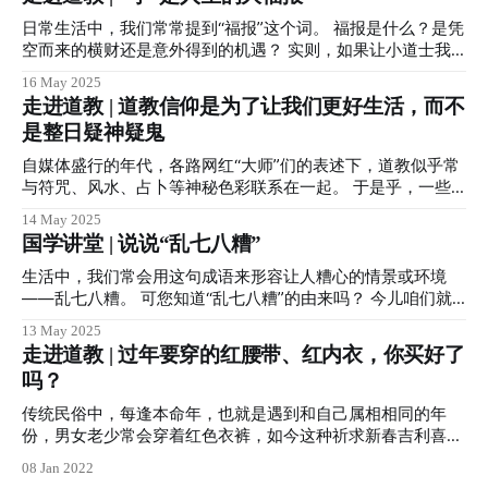
在减少自己的欲望、执着和人为造作。 这代表了一种内在减
日。 什么是三元五腊呢？ 所谓三元，据道经《赤松子章历卷
法的修行方式。不是向外去追，而是向内去舍；不是增加知
二》记载：三元日，正月十五日上元；七月十五日中元；十月
日常生活中，我们常常提到“福报”这个词。 福报是什么？是凭
识，而是去除杂念、放下执著，回归本真。 “为学”就像往一个
十五日下元。 细心的小伙伴们一定发现，三元日分别对应的
空而来的横财还是意外得到的机遇？ 实则，如果让小道士我
箱子里装东西，每天都装一点，箱子会越来越满。 “为道”就像
民俗节日就是元宵节、中元节和下元节。 三元日又为道教神
来说，福报并非仅指外在的荣华富贵，更应该是内在的平安喜
16 May 2025
清理这个箱子，每天都拿掉一些不必要的东西，直到只剩最本
仙三官大帝的生日。 其中，正月十五上元日为上元一品天官
乐、家庭和睦和心性清静。 道教信仰倡导“道法自然、天人合
走进道教 | 道教信仰是为了让我们更好生活，而不
质的东西。
赐福紫微大帝圣诞，天官赐福，发展为如今元宵节的众多喜庆
一、积善之家必有余庆”等等，尤其重视“孝道”与“德行”，孝为
是整日疑神疑鬼
习俗。 七月十五日为中元二品地官赦罪清虚大帝圣诞，民间
百善之首，是体道修德的根本之一。 所以说，“孝是人生的大
又称中元节、七月半等，也因地官所管辖为地府，这一天便以
福报”。 “孝”是道教最根本的德行之一 《太上感应篇》中写
自媒体盛行的年代，各路网红“大师”们的表述下，道教似乎常
考校鬼众、地官赦罪为主，民间也于此时普遍进行祭祀祖先的
道：“忠孝为诸善之本，违之者天地不容。” 即忠于国家、孝顺
与符咒、风水、占卜等神秘色彩联系在一起。 于是乎，一些
活动，是中国民间最大的“鬼节”。 十月十五日为下元三品解厄
父母，是所有善行中最基础的美德；违背这些原则的人，连天
人打着“信道”的旗号，却把信仰变成了算计命运的工具；他们
水官洞阴大帝解厄之辰，在这一天，信众多祈求水官排忧解
14 May 2025
地都不会容忍。 在道教修行体系中，一个人若不能孝顺父
不去修身养性，反而天天担心所谓各种禁忌，生怕一不留神就
国学讲堂 | 说说“乱七八糟”
难，本庙借水官大帝恩德，还将此日作为礼谢太岁星君之“谢
母，即使诵经千卷、拜忏万遍，也难以真正得道。 因为“道”不
触了霉头。这种对道教信仰的误解，不仅扭曲了道教的本质，
太岁”日。 而所谓五腊日，在《赤松子章历卷二》
在远方，就在日常生活中。“修身齐家治国平天下”，“不修人
也让原本可以带来平静与智慧的信仰，变成了焦虑和恐惧的源
生活中，我们常会用这句成语来形容让人糟心的情景或环境
道，何谈仙道”，先要齐家，才能谈修行。 所以，
头。 其实，真正的道教信仰，并不是让人整天疑神疑鬼，而
——乱七八糟。 可您知道“乱七八糟”的由来吗？ 今儿咱们就
是教人如何活得更加自然、从容、有智慧。 道教倡导“道法自
来聊一聊。 “乱七八糟”这一成语源自我国历史上的两次著名动
13 May 2025
然”，强调的是顺应天时、调和阴阳、清静无为。它不鼓励人
乱事件，分别对应“乱七”与“八糟”，生动概括了当时社会秩序
走进道教 | 过年要穿的红腰带、红内衣，你买好了
们去干预自然规律，而是倡导一种内省、自律、与万物和谐共
的极度混乱。 “乱七”指西汉时期“七国之乱”。 汉景帝时，以吴
吗？
处的生活方式。 正如《道德真经》所言：“人法地，地法天，
王刘濞为首的七个诸侯国联合叛乱，反对中央削藩政策。 此
天法道，道法自然。”这便是道教信仰最核心的智慧——顺其
后虽被将军周亚夫平定，但期间诸侯割据引发大量混战，成为
传统民俗中，每逢本命年，也就是遇到和自己属相相同的年
自然，不强求，不执着，从而获得心灵的安宁 信仰道教，不
“乱七”的史实来源，象征权力分散引发的系统性混乱。 “八糟”
份，男女老少常会穿着红色衣裤，如今这种祈求新春吉利喜庆
仅仅是烧香礼神、来庙中寻求清静，而应是从中学会如何看待
则是指西晋时期“八王之乱”。 西晋惠帝至怀帝时期，司马氏八
的习俗已经逐渐扩大，红色衣物成为很多小伙伴每逢农历春节
人生、
08 Jan 2022
位宗室王为争夺中央政权血腥内斗，持续近二十年。 直接导
都会采购的物品。 图|某宝上随便搜搜便有很多 为什么新春佳